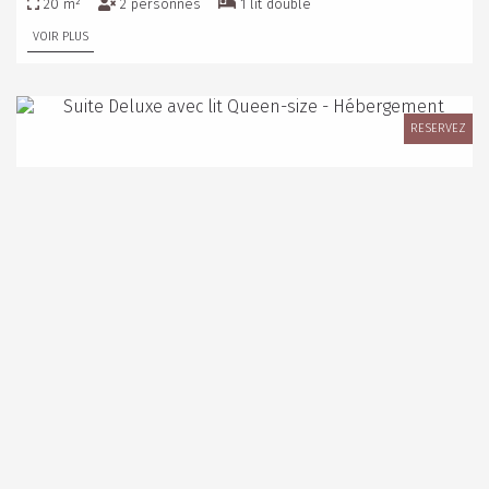
20 m²
2 personnes
1 lit double
VOIR PLUS
RESERVEZ
SUITE DELUXE AVEC LIT QUEEN-SIZE
35 m²
4 personnes
1 lit double et 2 lits simples
VOIR PLUS
RESERVEZ